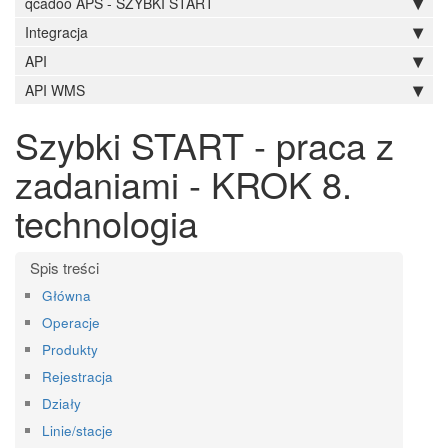
qcadoo APS - SZYBKI START
Integracja
API
API WMS
Szybki START - praca z
zadaniami - KROK 8.
technologia
Główna
Operacje
Produkty
Rejestracja
Działy
Linie/stacje