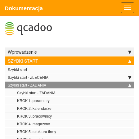
Dokumentacja
Toggl
navig
Wprowadzenie
SZYBKI START
Szybki start
Szybki start - ZLECENIA
Szybki start - ZADANIA
Szybki start - ZADANIA
KROK 1. parametry
KROK 2. kalendarze
KROK 3. pracownicy
KROK 4. magazyny
KROK 5. struktura firmy