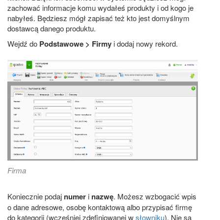
zachować informacje komu wydałeś produkty i od kogo je
nabyłeś. Będziesz mógł zapisać też kto jest domyślnym
dostawcą danego produktu.
Wejdź do
Podstawowe > Firmy
i dodaj nowy rekord.
Firma
Koniecznie podaj
numer
i
nazwę
. Możesz wzbogacić wpis
o dane adresowe, osobę kontaktową albo przypisać firmę
do kategorii (wcześniej zdefiniowanej w
słowniku
). Nie są