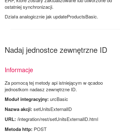
ERP, które zostały zaktualizowane lub utworzone od
ostatniej synchronizacji.
Działa analogicznie jak updateProductsBasic.
Nadaj jednostce zewnętrzne ID
Informacje
Za pomocą tej metody api istniejącym w qcadoo
jednostkom nadasz zewnętrzne ID.
Moduł integracyjny:
urcBasic
Nazwa akcji:
setUnitsExternalID
URL:
/integration/rest/setUnitsExternalID.html
Metoda http:
POST