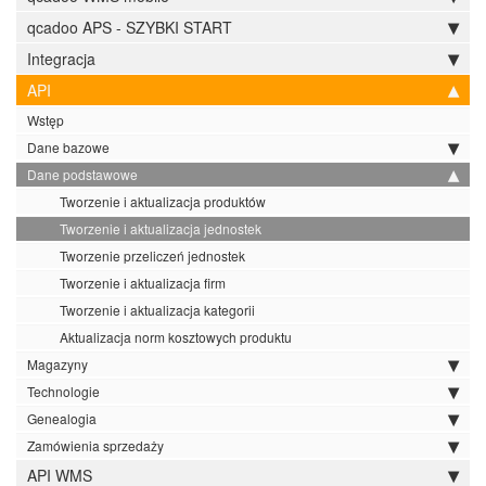
qcadoo APS - SZYBKI START
Integracja
API
Wstęp
Dane bazowe
Dane podstawowe
Tworzenie i aktualizacja produktów
Tworzenie i aktualizacja jednostek
Tworzenie przeliczeń jednostek
Tworzenie i aktualizacja firm
Tworzenie i aktualizacja kategorii
Aktualizacja norm kosztowych produktu
Magazyny
Technologie
Genealogia
Zamówienia sprzedaży
API WMS