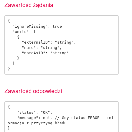
Zawartość żądania
{

  "ignoreMissing": true,

  "units": [

    {

      "externalID": "string",

      "name": "string",

      "nameAsID": "string"

    }

  ]

Zawartość odpowiedzi
{

    "status": "OK",

    "message": null // Gdy status ERROR - inf
ormacja z przyczyną błędu
