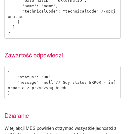
      "externalID": "externalID",

      "name": "name",

      "technicalCode": "technicalCode" //opcj
onalne

    }

  ]

Zawartość odpowiedzi
{

    "status": "OK",

    "message": null // Gdy status ERROR - inf
ormacja z przyczyną błędu

Działanie
W tej akcji MES powinien otrzymać wszystkie jednostki z