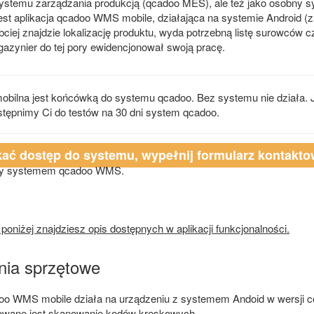
systemu zarządzania produkcją (qcadoo MES), ale też jako osobny
st aplikacja qcadoo WMS mobile, działająca na systemie Android (zat
ciej znajdzie lokalizację produktu, wyda potrzebną listę surowców c
azynier do tej pory ewidencjonował swoją pracę.
mobilna jest końcówką do systemu qcadoo. Bez systemu nie działa. Je
stępnimy Ci do testów na 30 dni system qcadoo.
ać dostęp do systemu, wypełnij formularz kontakt
ny systemem qcadoo WMS.
poniżej znajdziesz opis dostępnych w aplikacji funkcjonalności.
ia sprzętowe
oo WMS mobile działa na urządzeniu z systemem Andoid w wersji co 
owane jest skanowanie kodów kreskowych.