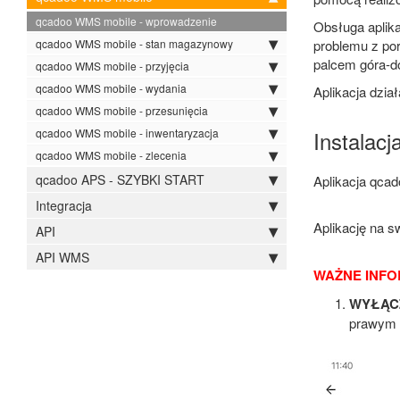
qcadoo WMS mobile - wprowadzenie
Obsługa aplika
qcadoo WMS mobile - stan magazynowy
problemu z po
palcem góra-dó
qcadoo WMS mobile - przyjęcia
qcadoo WMS mobile - wydania
Aplikacja dzia
qcadoo WMS mobile - przesunięcia
qcadoo WMS mobile - inwentaryzacja
Instalacja
qcadoo WMS mobile - zlecenia
qcadoo APS - SZYBKI START
Aplikacja qca
Integracja
Aplikację na s
API
API WMS
WAŻNE INF
WYŁĄCZ 
prawym g