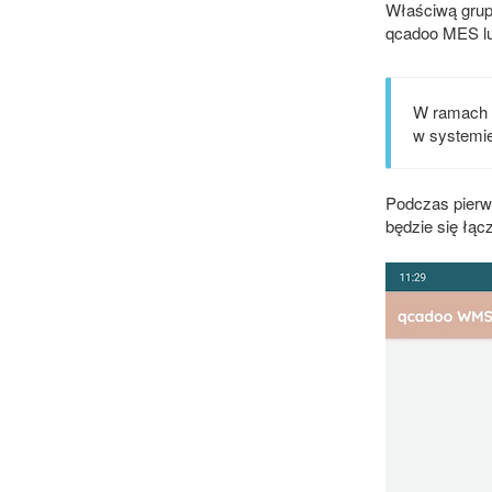
Właściwą grupą
qcadoo MES lub
W ramach l
w systemi
Podczas pierw
będzie się łą