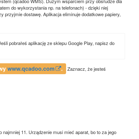
 system (qcadoo WMS). Dużym wsparciem przy obsłudze dla
em do wykorzystania np. na telefonach) - dzięki niej
zy przyjmie dostawę. Aplikacja eliminuje dodatkowe papiery,
śli pobrałeś aplikację ze sklepu Google Play, napisz do
owy
www.qcadoo.com
.
Zaznacz, że jesteś
najmniej 11. Urządzenie musi mieć aparat, bo to za jego