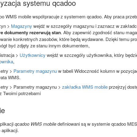
yzacja systemu qcadoo
doo WMS mobile współpracuje z systemem qcadoo. Aby praca przebi
zyn >
Magazyny
wejdź w szczegóły magazynu i zaznacz w zakład
e dokumenty rezerwują stan
. Aby zapewnić zgodność stanu maga
wanie konkretnych zasobów, które będą wydawane. Dzięki temu pro
mógł być zdjęty ze stanu innym dokumentem,
stracja >
Użytkownicy
wejdź w szczegóły użytkownika, który będzie 
ownika
,
etry >
Parametry magazynu
w tabeli Widoczność kolumn w pozycja
Data WMS.
etry > Parametry magazynu >
zakładka WMS mobile
przejrzyj dost
z Twoimi potrzebami
ie
likacji
qcadoo WMS mobile
definiowani są w systemie qcadoo ME
aplikacji.