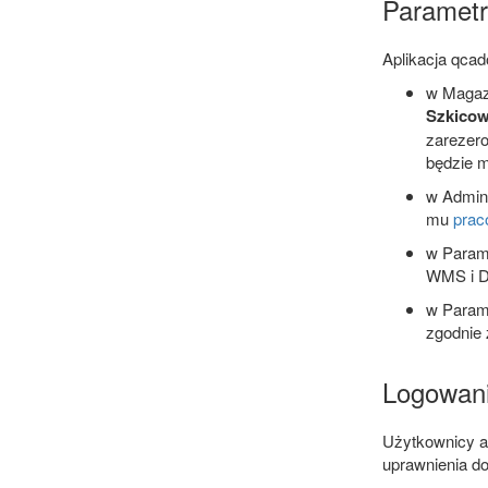
Parametr
Aplikacja qca
w Maga
Szkicow
zarezero
będzie 
w Admini
mu
prac
w Param
WMS i 
w Param
zgodnie 
Logowan
Użytkownicy ap
uprawnienia do 