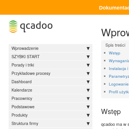
Dokumentac
Wprow
Wprowadzenie
Wstęp
SZYBKI START
Wymagania
Porady i triki
Instalacja i
Przykładowe procesy
Parametry
Dashboard
Logowanie
Kalendarze
Profil użyt
Pracownicy
Podstawowe
Wstęp
Produkty
Struktura firmy
qcadoo ma w s