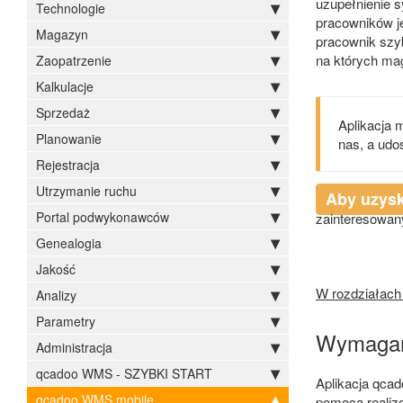
uzupełnienie 
Technologie
pracowników je
Magazyn
pracownik szyb
na których mag
Zaopatrzenie
Kalkulacje
Sprzedaż
Aplikacja 
Planowanie
nas, a udo
Rejestracja
Utrzymanie ruchu
Aby uzysk
Portal podwykonawców
zainteresowa
Genealogia
Jakość
W rozdziałach 
Analizy
Parametry
Wymagan
Administracja
qcadoo WMS - SZYBKI START
Aplikacja qcad
qcadoo WMS mobile
pomocą realiz