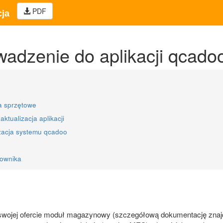
PDF
ja
adzenie do aplikacji qcad
 sprzętowe
 aktualizacja aplikacji
zacja systemu qcadoo
kownika
wojej ofercie moduł magazynowy (szczegółową dokumentację znajd