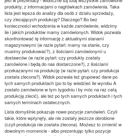
jest w prezentacji - widoczne są tutaj wszystkie zamówione
produkty, z informacjami o nagłówkach zamówienia. Taka
lista jest lepsza do analizy dla osób z działu sprzedaży,
czy zlecających produkcję? Dlaczego? Bo bez
konieczności wchodzenia w każde zamówienie, widzimy
ile i jakich produktów mamy zamówionych. Widok pozwala
skonfrontować tę informację z aktualnymi stanami
magazynowymi (w razie pytań: mamy na stanie, czy
musimy produkować?), z ilościami zamówionymi u
dostawców (w razie pytań: czy produkty zostały
zamówione i będą do nas dostarczone?), z ilościami
przekazanymi na produkcję (w razie pytań: czy produkcja
została zlecona?). Widok pozwala też grupować dane po
tych samych produktach (po to by wiedzieć ile wyrobu A
zostało zamówione w tym tygodniu i by móc na raz całą
produkcję zlecić), ale też po tych samych produktach i tych
samych terminach ostatecznych.
Lista domyślnie pokazuje nowe pozycje zamówień. Czyli
takie, które wpłynęły, ale nie zostały jeszcze obrobione
(czyli produkcja nie została zlecona). Możesz to zmienić w
dowolnym momencie - albo prezentując tylko pozycje