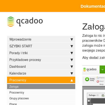
Dokumentac
Załog
Załoga to nic 
Wprowadzenie
pracowników DU
załoga może mi
SZYBKI START
swojego zespo
Porady i triki
Aby dodać za
Przykładowe procesy
Dashboard
Kalendarze
Pracownicy
Załoga
Pracownicy
Grupy płacowe
Płace