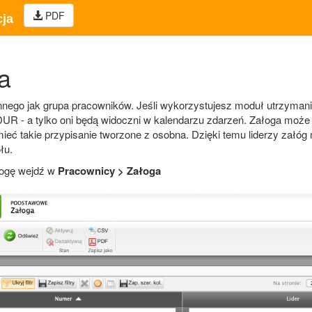
PDF
ja
a
innego jak grupa pracowników. Jeśli wykorzystujesz moduł utrzymania
R - a tylko oni będą widoczni w kalendarzu zdarzeń. Załoga może s
eć takie przypisanie tworzone z osobna. Dzięki temu liderzy załóg
łu.
łogę wejdź w
Pracownicy > Załoga