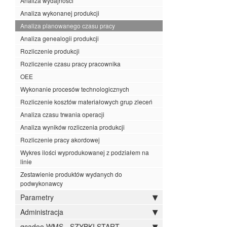
Analiza wydajności
Analiza wykonanej produkcji
Analiza planowanego czasu pracy
Analiza genealogii produkcji
Rozliczenie produkcji
Rozliczenie czasu pracy pracownika
OEE
Wykonanie procesów technologicznych
Rozliczenie kosztów materiałowych grup zleceń
Analiza czasu trwania operacji
Analiza wyników rozliczenia produkcji
Rozliczenie pracy akordowej
Wykres ilości wyprodukowanej z podziałem na
linie
Zestawienie produktów wydanych do
podwykonawcy
Parametry
Administracja
qcadoo WMS - SZYBKI START