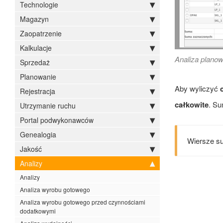
Technologie
Magazyn
Zaopatrzenie
Kalkulacje
Analiza plano
Sprzedaż
Planowanie
Aby wyliczyć
Rejestracja
całkowite
. Su
Utrzymanie ruchu
Portal podwykonawców
Genealogia
Wiersze su
Jakość
Analizy
Analizy
Analiza wyrobu gotowego
Analiza wyrobu gotowego przed czynnościami
dodatkowymi