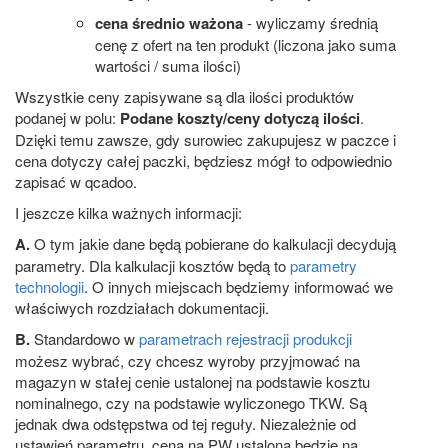
cena średnio ważona
- wyliczamy średnią
cenę z ofert na ten produkt (liczona jako suma
wartości / suma ilości)
Wszystkie ceny zapisywane są dla ilości produktów
podanej w polu:
Podane koszty/ceny dotyczą ilości
.
Dzięki temu zawsze, gdy surowiec zakupujesz w paczce i
cena dotyczy całej paczki, będziesz mógł to odpowiednio
zapisać w qcadoo.
I jeszcze kilka ważnych informacji:
A.
O tym jakie dane będą pobierane do kalkulacji decydują
parametry. Dla kalkulacji kosztów będą to
parametry
technologii
. O innych miejscach będziemy informować we
właściwych rozdziałach dokumentacji.
B.
Standardowo w
parametrach rejestracji produkcji
możesz wybrać, czy chcesz wyroby przyjmować na
magazyn w stałej cenie ustalonej na podstawie kosztu
nominalnego, czy na podstawie wyliczonego TKW. Są
jednak dwa odstępstwa od tej reguły. Niezależnie od
ustawień parametru, cena na PW ustalona będzie na