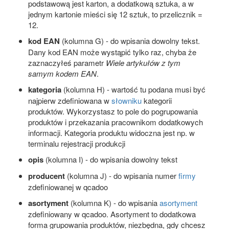
podstawową jest karton, a dodatkową sztuka, a w
jednym kartonie mieści się 12 sztuk, to przelicznik =
12.
kod EAN
(kolumna G) - do wpisania dowolny tekst.
Dany kod EAN może wystąpić tylko raz, chyba że
zaznaczyłeś parametr
Wiele artykułów z tym
samym kodem EAN
.
kategoria
(kolumna H) - wartość tu podana musi być
najpierw zdefiniowana w
słowniku
kategorii
produktów. Wykorzystasz to pole do pogrupowania
produktów i przekazania pracownikom dodatkowych
informacji. Kategoria produktu widoczna jest np. w
terminalu rejestracji produkcji
opis
(kolumna I) - do wpisania dowolny tekst
producent
(kolumna J) - do wpisania numer
firmy
zdefiniowanej w qcadoo
asortyment
(kolumna K) - do wpisania
asortyment
zdefiniowany w qcadoo. Asortyment to dodatkowa
forma grupowania produktów, niezbędna, gdy chcesz