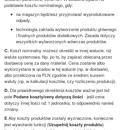
podstawie kosztu nominalnego, gdy:
na magazyn będziesz przyjmować wyprodukowane
odpady,
technologia zakłada wytworzenie produktu głównego
i finalnych produktów dodatkowych. Zasada dotyczy
wszystkich wytworzonych wówczas produktów.
C.
Koszt nominalny możesz określić w innej walucie, niż
waluta systemowa. Np. po to, by zapisać obiecaną przez
dostawcę cenę za dany materiał. Cena zostanie albo
wykorzystana w qcadoo w tej walucie (np. w dostawie),
albo przeliczona na PLN zgodnie ze średnim kursem
waluty (np. w kalkulacji kosztów, czy rozliczeniu produkcji).
D.
Dla prawidłowego określenia kosztów ważne jest też
pole
Podane koszty/ceny dotyczą ilości
- jeśli cena
dotyczy innej ilości niż 1 jednostka, to odpowiednio nanieś
zmiany.
E
Aby koszty produktów zostały wyznaczone, konieczne
jest wywołanie funkcji (
Uzupełnij koszty produktu
)