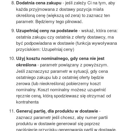
Dodatnia cena zakupu
- jeśli zależy Ci na tym, aby
każda przyjmowana z dostawy pozycja miała
określoną cenę (większą od zera) to zaznacz ten
parametr. Będziemy tego pilnować.
Uzupełniaj ceny na podstawie
- wskaż, która cena:
ostatnia zakupu czy ostatnia z oferty dostawcy, ma
być podpowiadana w dostawie (funkcja wywoływana
przyciskiem: Uzupełniaj ceny)
Użyj kosztu nominalnego, gdy cena nie jest
określona
- parametr powiązany z powyższym.
Jeśli zaznaczysz parametr w sytuacji, gdy cena
ostatniego zakupu lub z ostatniej oferty będzie
zerowa (lub nieokreślona) pobierzemy koszt
nominalny. Koszt nominalny możesz uzupełnić
ręcznie ceną, którą spodziewasz się otrzymać od
kontrahenta
Generuj partię, dla produktu w dostawie
-
zaznacz parametr jeśli chcesz, aby numer partii
produktu w dostawie generował się poprzez
naciśnięcie przycisku generowania partii w dostawie.