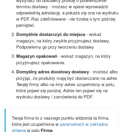
wysyłasz do dostawcy prośbę o potwierdzenie
terminu dostawy - możesz w opisie wprowadzić
odpowiednią adnotację, a pokaże się ona na wydruku
w PDF. Raz zdefiniowane - nie trzeba o tym później
pamiętać.
Domyślnie dostarczyć do miejsca
- wskaż
magazyn, na który zwykle przyjmujesz dostawy.
Podpowiemy go przy tworzeniu dostawy
Magazyn opakowań
- wskaż magazyn, na który
przyjmujesz opakowania.
Domyślny adres docelowy dostawy
- możesz albo
przyjąć, że produkty mają być dostarczane na
adres
Twojej firmy
albo na
inny adres
uzupełniony w polu,
które pojawi się poniżej. Adres ten pojawi się na
wydruku dostawy / zamówienia do PDF.
Twoja firma to z naszego punktu widzenia ta firma,
która jest uzupełniona w
parametrach w zakładce
główna
w polu
Firma