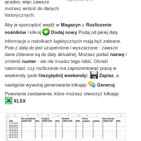
qcadoo, więc zawsze
możesz wrócić do danych
historycznych.
Aby je sporządzić wejdź w
Magazyn > Rozliczenie
nośników
i kliknij
Dodaj nowy
Podaj od jakiej daty
informacje o nośnikach logistycznych mają być zebrane.
Pole z
datą do
jest uzupełnione i wyszarzone - zawsze
dane zbierane są do daty aktualnej. Możesz podać
nazwę
i
zmienić
numer
- ale nie musisz tego robić. Określ
natomiast, czy rozliczenie ma zaprezentować pracę w
weekendy (pole
Uwzględnij weekendy
).
Zapisz
, a
następnie wywołaj generowanie klikając
Generuj
.
Powstanie zestawienie, które możesz otworzyć klikając
XLSX