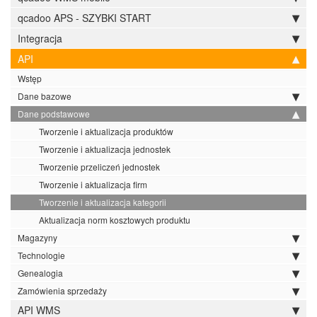
qcadoo APS - SZYBKI START
Integracja
API
Wstęp
Dane bazowe
Dane podstawowe
Tworzenie i aktualizacja produktów
Tworzenie i aktualizacja jednostek
Tworzenie przeliczeń jednostek
Tworzenie i aktualizacja firm
Tworzenie i aktualizacja kategorii
Aktualizacja norm kosztowych produktu
Magazyny
Technologie
Genealogia
Zamówienia sprzedaży
API WMS