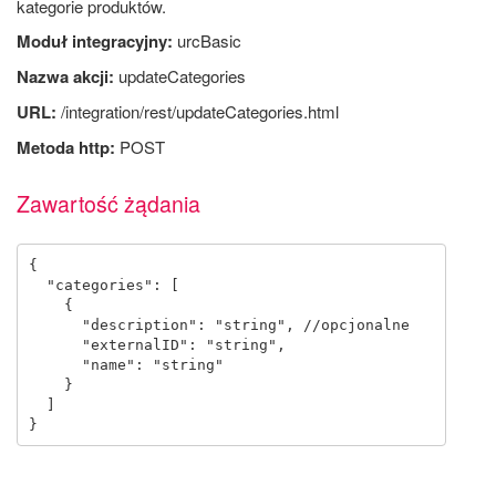
kategorie produktów.
Moduł integracyjny:
urcBasic
Nazwa akcji:
updateCategories
URL:
/integration/rest/updateCategories.html
Metoda http:
POST
Zawartość żądania
{

  "categories": [

    {

      "description": "string", //opcjonalne

      "externalID": "string",

      "name": "string"

    }

  ]
