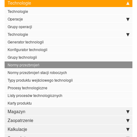
Technologie
Technologie
Operacje
Grupy operacji
Technologie
Generator technologii
Konfigurator technologii
Grupy technologii
Normy przezbrojeń
Normy przezbrojeń stacji roboczych
Typy produktu wejściowego technologii
Procesy technologiczne
Listy procesów technologicznych
Karty produktu
Magazyn
Zaopatrzenie
Kalkulacje